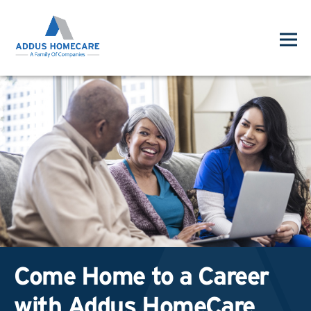
Come Home to a Career
with Addus HomeCare