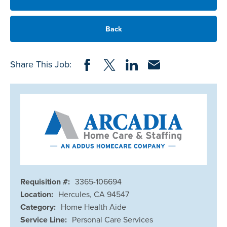
Back
Share on Facebook
Share on Twitter
Share on LinkedIn
Share via Email
Share This Job:
Requisition #:
3365-106694
Location:
Hercules, CA 94547
Category:
Home Health Aide
Service Line:
Personal Care Services