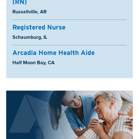
(RN)
Location:
Russellville, AR
Registered Nurse
Location:
Schaumburg, IL
Arcadia Home Health Aide
Location:
Half Moon Bay, CA